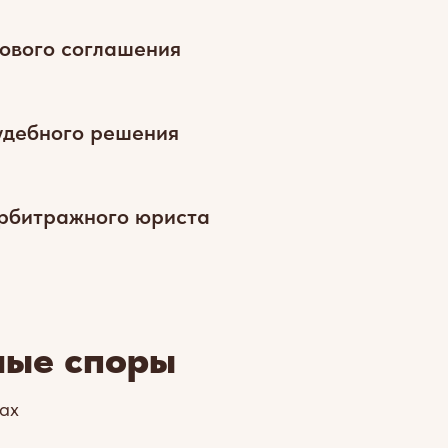
ового соглашения
удебного решения
арбитражного юриста
ные споры
ах