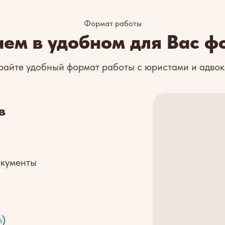
Формат работы
аем в удобном для Вас ф
айте удобный формат работы с юристами и адво
в
окументы
m
)