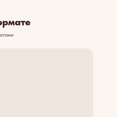
ормате
катами