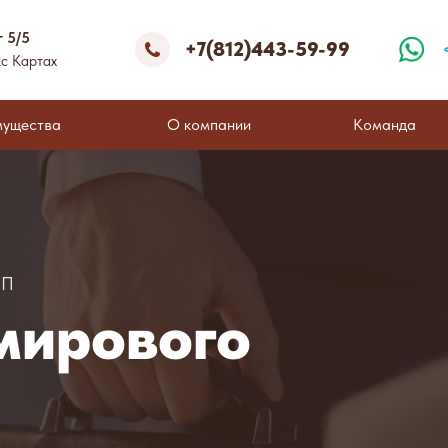
г 5/5
+7(812)443-59-99
с Картах
мущества
О компании
Команда
ИП
мирового