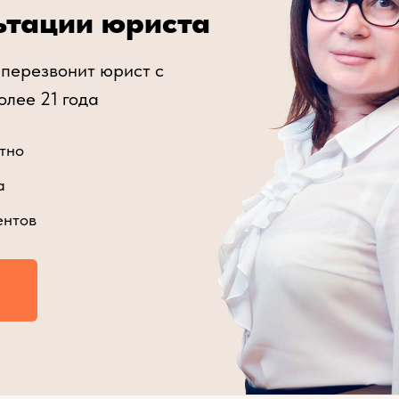
ьтации юриста
 перезвонит юрист с
олее 21 года
тно
а
ентов