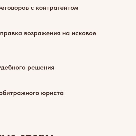
еговоров с контрагентом
тправка возражения на исковое
удебного решения
арбитражного юриста