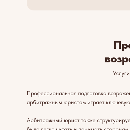
Пр
возр
Услуги
Профессиональная подготовка возражен
арбитражным юристом играет ключевую 
Арбитражный юрист также структурируе
было легко читать и понимать сторонам