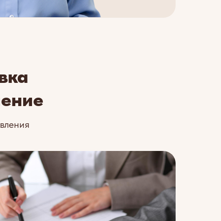
вка
ление
явления