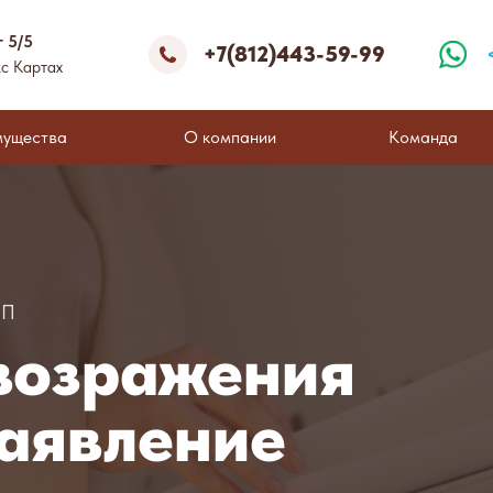
г 5/5
+7(812)443-59-99
с Картах
мущества
О компании
Команда
ИП
возражения
заявление