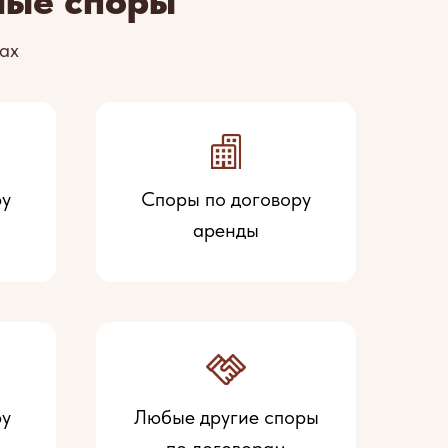
ные споры
ах
ру
Споры по договору
аренды
ру
Любые другие споры