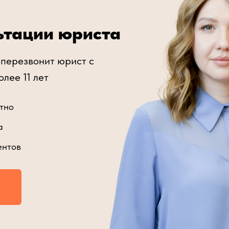
ьтации юриста
 перезвонит юрист с
лее 11 лет
тно
а
ентов