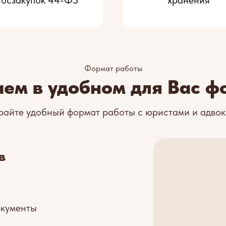
госзакупок 44-ФЗ
хранения
Формат работы
аем в удобном для Вас ф
айте удобный формат работы с юристами и адво
в
окументы