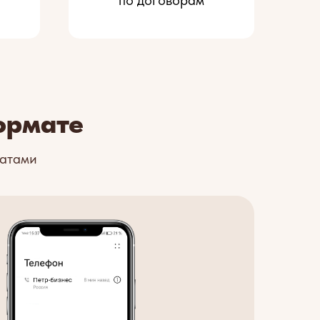
по договорам
ормате
катами