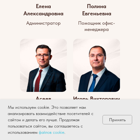
Елена
Полина
Александровна
Евгеньевна
Администратор
Помощник офис-
менеджера
Асеев
Игорь Викторович
Илья
Мы используем cookie. Это позволяет нам
анализировать взаимодействие посетителей с
Руководитель
Директор по
Принять
сайтом и делать его лучше. Продолжая
консультационно-
техническому
пользоваться сайтом, вы соглашаетесь с
правового отдела
развитию
использованием
файлов
cookie
.