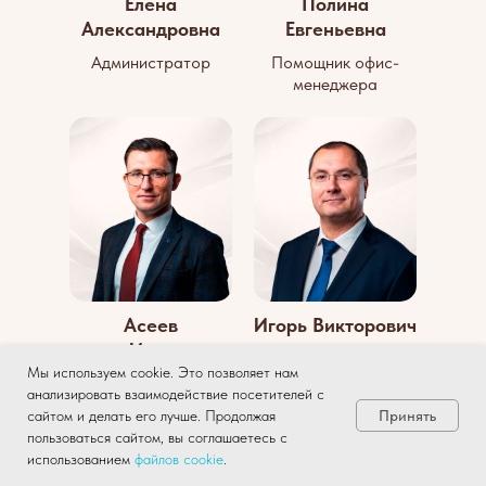
Елена
Полина
Александровна
Евгеньевна
Администратор
Помощник офис-
менеджера
Асеев
Игорь Викторович
Илья
Мы используем cookie. Это позволяет нам
Руководитель
Директор по
анализировать взаимодействие посетителей с
консультационно-
техническому
Принять
сайтом и делать его лучше. Продолжая
правового отдела
развитию
пользоваться сайтом, вы соглашаетесь с
использованием
файлов
cookie
.