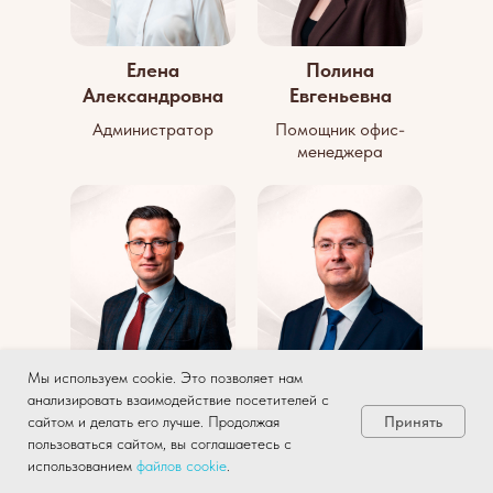
Елена
Полина
Александровна
Евгеньевна
Администратор
Помощник офис-
менеджера
Мы используем cookie. Это позволяет нам
Асеев
Игорь Викторович
анализировать взаимодействие посетителей с
Илья
Принять
сайтом и делать его лучше. Продолжая
пользоваться сайтом, вы соглашаетесь с
Руководитель
Директор по
использованием
файлов
cookie
.
консультационно-
техническому